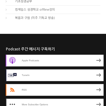
03.
기초성경공부
04.
킹제임스 성경학교 offline강의
01.
복음과 구원 (미주 기독교 방송)
Podcast 주간 메시지 구독하기
Apple Podcasts
TuneIn
RSS
More Subscribe Options