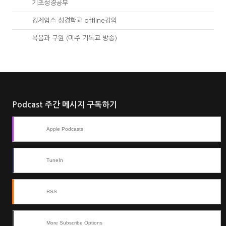
03.
기초성경공부
04.
킹제임스 성경학교 offline강의
01.
복음과 구원 (미주 기독교 방송)
Podcast 주간 메시지 구독하기
Apple Podcasts
TuneIn
RSS
More Subscribe Options