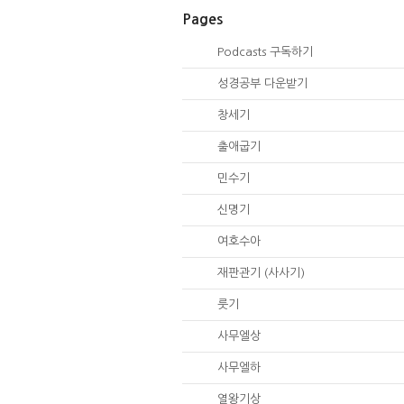
Pages
00.
Podcasts 구독하기
00.
성경공부 다운받기
01.
창세기
02.
출애굽기
04.
민수기
05.
신명기
06.
여호수아
07.
재판관기 (사사기)
08.
룻기
09.
사무엘상
10.
사무엘하
11.
열왕기상