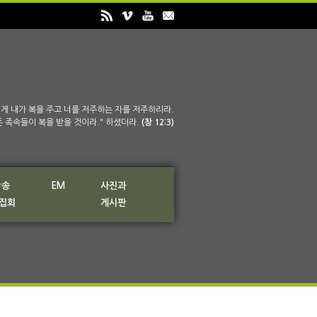
게 내가 복을 주고 너를 저주하는 자를 저주하리라.
든 족속들이 복을 받을 것이라." 하셨더라.
(창 12:3)
방송
EM
사진과
 집회
게시판