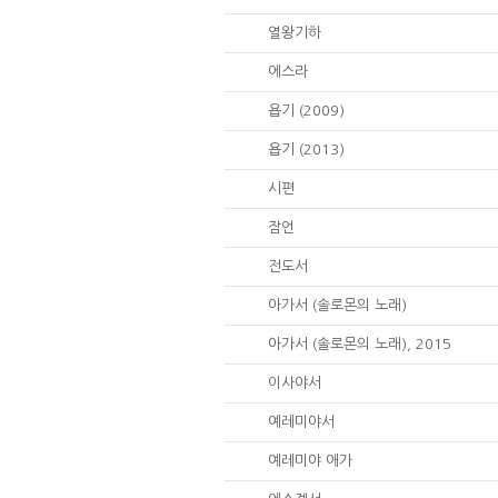
12.
열왕기하
15.
에스라
18.
욥기 (2009)
18.
욥기 (2013)
19.
시편
20.
잠언
21.
전도서
22.
아가서 (솔로몬의 노래)
22.
아가서 (솔로몬의 노래), 2015
23.
이사야서
24.
예레미야서
25.
예레미야 애가