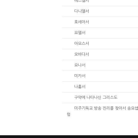
26.
에스겔서
27.
다니엘서
28.
호세아서
29.
요엘서
30.
아모스서
31.
오바댜서
32.
요나서
33.
미카서
34.
나훔서
67.
구약에 나타나신 그리스도
01.
미주기독교 방송 진리를 찾아서 송요셉
럼