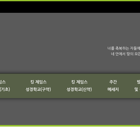
너를 축복하는 자들에
네 안에서 땅의 모
임스
킹 제임스
킹 제임스
주간
(기초)
성경학교(구약)
성경학교(신약)
메세지
및