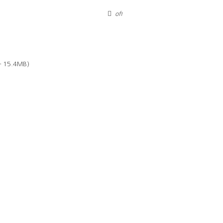
off
— 15.4MB)