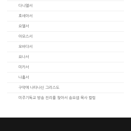
27.
다니엘서
28.
호세아서
29.
요엘서
30.
아모스서
31.
오바댜서
32.
요나서
33.
미카서
34.
나훔서
67.
구약에 나타나신 그리스도
01.
미주기독교 방송 진리를 찾아서 송요셉 목사 칼럼