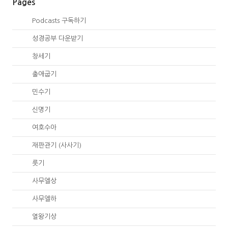
Pages
00.
Podcasts 구독하기
00.
성경공부 다운받기
01.
창세기
02.
출애굽기
04.
민수기
05.
신명기
06.
여호수아
07.
재판관기 (사사기)
08.
룻기
09.
사무엘상
10.
사무엘하
11.
열왕기상