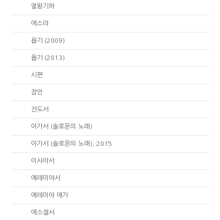
12.
열왕기하
15.
에스라
18.
욥기 (2009)
18.
욥기 (2013)
19.
시편
20.
잠언
21.
전도서
22.
아가서 (솔로몬의 노래)
22.
아가서 (솔로몬의 노래), 2015
23.
이사야서
24.
예레미야서
25.
예레미야 애가
26.
에스겔서