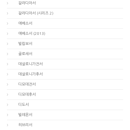
48.
갈라디아서
48.
갈라디아서 (시리즈 2)
49.
에베소서
49.
에베소서 (2013)
50.
빌립보서
51.
골로새서
52.
데살로니가전서
53.
데살로니가후서
54.
디모데전서
55.
디모데후서
56.
디도서
57.
빌레몬서
58.
히브리서