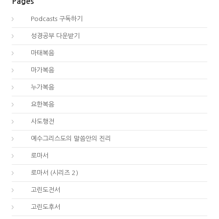
Pages
00.
Podcasts 구독하기
00.
성경공부 다운받기
40.
마태복음
41.
마가복음
42.
누가복음
43.
요한복음
44.
사도행전
44.
예수그리스도의 말씀안의 진리
45.
로마서
45.
로마서 (시리즈 2)
46.
고린도전서
47.
고린도후서