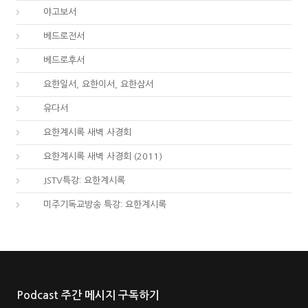
59.
야고보서
60.
베드로전서
61.
베드로후서
62.
요한일서, 요한이서, 요한삼서
65.
유다서
66.
요한계시록 새벽 사경회
66.
요한계시록 새벽 사경회 (2011)
66.
JSTV특강: 요한계시록
66.
미주기독교방송 특강: 요한계시록
Podcast 주간 메시지 구독하기