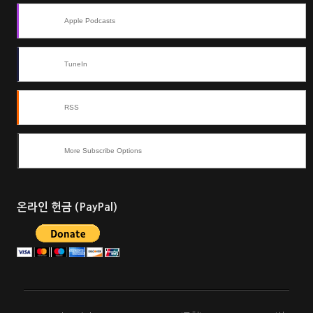
Apple Podcasts
TuneIn
RSS
More Subscribe Options
온라인 헌금 (PayPal)