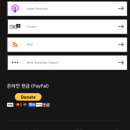
Apple Podcasts
TuneIn
RSS
More Subscribe Options
온라인 헌금 (PayPal)