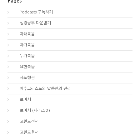
Pages
00.
Podcasts 구독하기
00.
성경공부 다운받기
40.
마태복음
41.
마가복음
42.
누가복음
43.
요한복음
44.
사도행전
44.
예수그리스도의 말씀안의 진리
45.
로마서
45.
로마서 (시리즈 2)
46.
고린도전서
47.
고린도후서