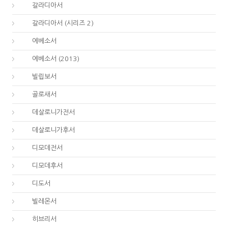
48.
갈라디아서
48.
갈라디아서 (시리즈 2)
49.
에베소서
49.
에베소서 (2013)
50.
빌립보서
51.
골로새서
52.
데살로니가전서
53.
데살로니가후서
54.
디모데전서
55.
디모데후서
56.
디도서
57.
빌레몬서
58.
히브리서