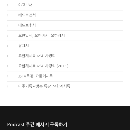
59.
야고보서
60.
베드로전서
61.
베드로후서
62.
요한일서, 요한이서, 요한삼서
65.
유다서
66.
요한계시록 새벽 사경회
66.
요한계시록 새벽 사경회 (2011)
66.
JSTV특강: 요한계시록
66.
미주기독교방송 특강: 요한계시록
Podcast 주간 메시지 구독하기