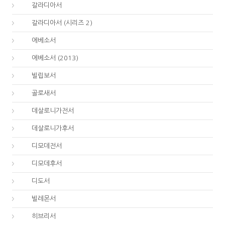
48.
갈라디아서
48.
갈라디아서 (시리즈 2)
49.
에베소서
49.
에베소서 (2013)
50.
빌립보서
51.
골로새서
52.
데살로니가전서
53.
데살로니가후서
54.
디모데전서
55.
디모데후서
56.
디도서
57.
빌레몬서
58.
히브리서