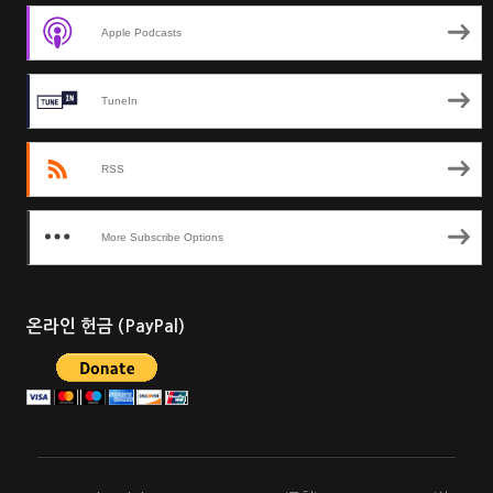
Apple Podcasts
TuneIn
RSS
More Subscribe Options
온라인 헌금 (PayPal)