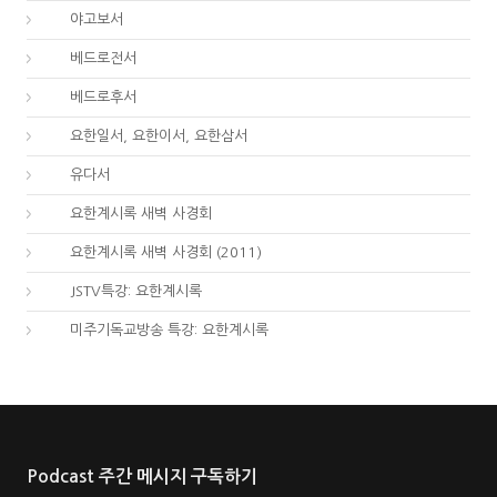
59.
야고보서
60.
베드로전서
61.
베드로후서
62.
요한일서, 요한이서, 요한삼서
65.
유다서
66.
요한계시록 새벽 사경회
66.
요한계시록 새벽 사경회 (2011)
66.
JSTV특강: 요한계시록
66.
미주기독교방송 특강: 요한계시록
Podcast 주간 메시지 구독하기