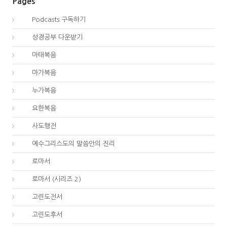
Pages
00.
Podcasts 구독하기
00.
성경공부 다운받기
40.
마태복음
41.
마가복음
42.
누가복음
43.
요한복음
44.
사도행전
44.
예수그리스도의 말씀안의 진리
45.
로마서
45.
로마서 (시리즈 2)
46.
고린도전서
47.
고린도후서