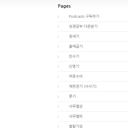
Pages
00.
Podcasts 구독하기
00.
성경공부 다운받기
01.
창세기
02.
출애굽기
04.
민수기
05.
신명기
06.
여호수아
07.
재판관기 (사사기)
08.
룻기
09.
사무엘상
10.
사무엘하
11.
열왕기상