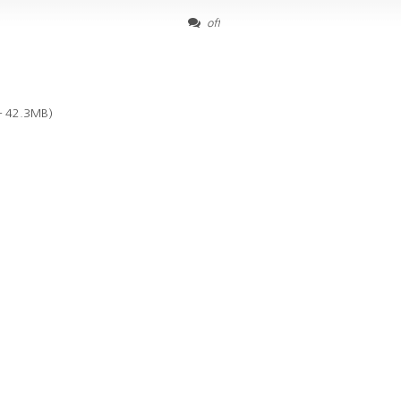
off
— 42.3MB)