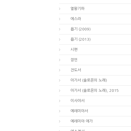
12.
열왕기하
15.
에스라
18.
욥기 (2009)
18.
욥기 (2013)
19.
시편
20.
잠언
21.
전도서
22.
아가서 (솔로몬의 노래)
22.
아가서 (솔로몬의 노래), 2015
23.
이사야서
24.
예레미야서
25.
예레미야 애가