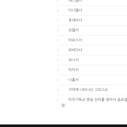
26.
에스겔서
27.
다니엘서
28.
호세아서
29.
요엘서
30.
아모스서
31.
오바댜서
32.
요나서
33.
미카서
34.
나훔서
67.
구약에 나타나신 그리스도
01.
미주기독교 방송 진리를 찾아서 송요셉
럼