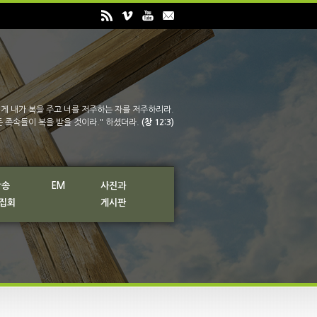
게 내가 복을 주고 너를 저주하는 자를 저주하리라.
든 족속들이 복을 받을 것이라." 하셨더라.
(창 12:3)
방송
EM
사진과
 집회
게시판