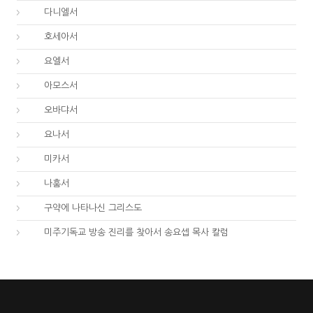
27.
다니엘서
28.
호세아서
29.
요엘서
30.
아모스서
31.
오바댜서
32.
요나서
33.
미카서
34.
나훔서
67.
구약에 나타나신 그리스도
01.
미주기독교 방송 진리를 찾아서 송요셉 목사 칼럼