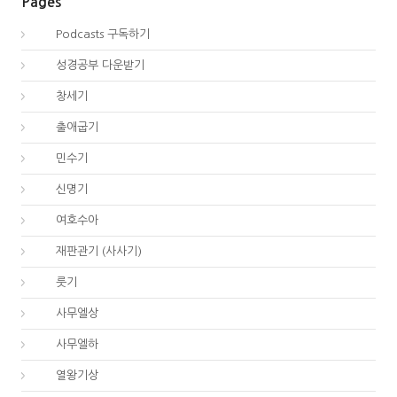
Pages
00.
Podcasts 구독하기
00.
성경공부 다운받기
01.
창세기
02.
출애굽기
04.
민수기
05.
신명기
06.
여호수아
07.
재판관기 (사사기)
08.
룻기
09.
사무엘상
10.
사무엘하
11.
열왕기상