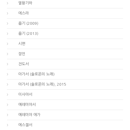
12.
열왕기하
15.
에스라
18.
욥기 (2009)
18.
욥기 (2013)
19.
시편
20.
잠언
21.
전도서
22.
아가서 (솔로몬의 노래)
22.
아가서 (솔로몬의 노래), 2015
23.
이사야서
24.
예레미야서
25.
예레미야 애가
26.
에스겔서