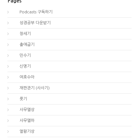
Pages
00.
Podcasts 구독하기
00.
성경공부 다운받기
01.
창세기
02.
출애굽기
04.
민수기
05.
신명기
06.
여호수아
07.
재판관기 (사사기)
08.
룻기
09.
사무엘상
10.
사무엘하
11.
열왕기상