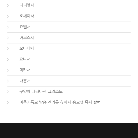
27.
다니엘서
28.
호세아서
29.
요엘서
30.
아모스서
31.
오바댜서
32.
요나서
33.
미카서
34.
나훔서
67.
구약에 나타나신 그리스도
01.
미주기독교 방송 진리를 찾아서 송요셉 목사 칼럼