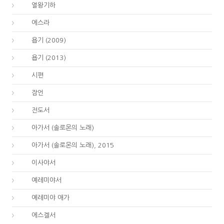
12.
열왕기하
15.
에스라
18.
욥기 (2009)
18.
욥기 (2013)
19.
시편
20.
잠언
21.
전도서
22.
아가서 (솔로몬의 노래)
22.
아가서 (솔로몬의 노래), 2015
23.
이사야서
24.
예레미야서
25.
예레미야 애가
26.
에스겔서