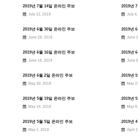
2019년 7월 14일 온라인 주보
2019년 
July 12, 2019
July 4
2019년 6월 30일 온라인 주보
2019년 
June 28, 2019
June 2
2019년 6월 16일 온라인 주보
2019년 
June 16, 2019
June 6
2019년 6월 2일 온라인 주보
2019년 
May 30, 2019
May 2
2019년 5월 19일 온라인 주보
2019년 
May 16, 2019
May 9
2019년 5월 5일 온라인 주보
2019년 
May 2, 2019
April 