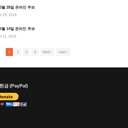
10월 28일 온라인 주보
r 25, 2018
10월 14일 온라인 주보
r 11, 2018
1
2
3
4
Next ›
Last »
금 (PayPal)