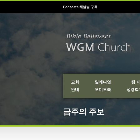
Podcasts 채널별 구독
교회
밀레니엄
킹 
안내
오디오북
성경학교
금주의 주보