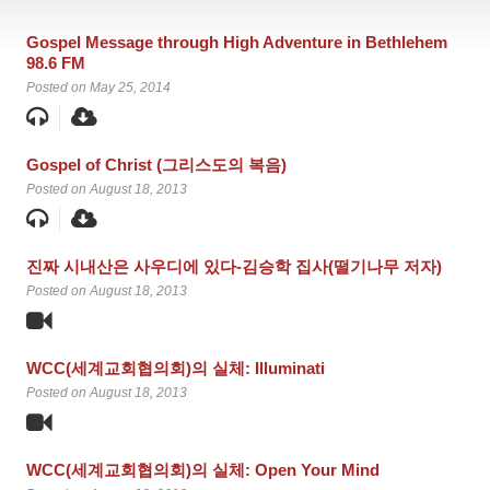
Gospel Message through High Adventure in Bethlehem
98.6 FM
Posted on May 25, 2014
Gospel of Christ (그리스도의 복음)
Posted on August 18, 2013
진짜 시내산은 사우디에 있다-김승학 집사(떨기나무 저자)
Posted on August 18, 2013
WCC(세계교회협의회)의 실체: Illuminati
Posted on August 18, 2013
WCC(세계교회협의회)의 실체: Open Your Mind