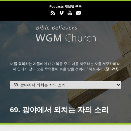
Podcasts 채널별 구독
너를 축복하는 자들에게 내가 복을 주고 너를 저주하는 자를 저주하리라.
네 안에서 땅의 모든 족속들이 복을 받을 것이라." 하셨더라.
(창 12:3)
69.
광야에서 외치는 자의 소리