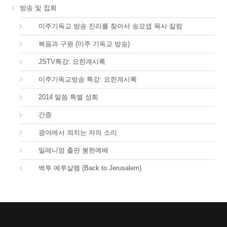
방송 및 집회
01.
미주기독교 방송 진리를 찾아서 송요셉 목사 칼럼
01.
복음과 구원 (미주 기독교 방송)
66.
JSTV특강: 요한계시록
66.
미주기독교방송 특강: 요한계시록
67.
2014 말씀 특별 성회
68.
간증
69.
광야에서 외치는 자의 소리
70.
밀레니엄 출판 봉헌예배
71.
백투 예루살렘 (Back to Jerusalem)