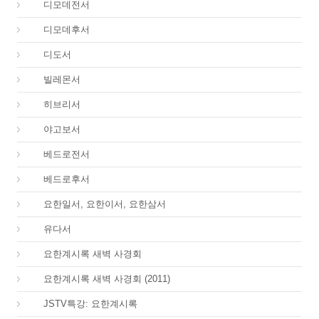
54.
디모데전서
55.
디모데후서
56.
디도서
57.
빌레몬서
58.
히브리서
59.
야고보서
60.
베드로전서
61.
베드로후서
62.
요한일서, 요한이서, 요한삼서
65.
유다서
66.
요한계시록 새벽 사경회
66.
요한계시록 새벽 사경회 (2011)
66.
JSTV특강: 요한계시록