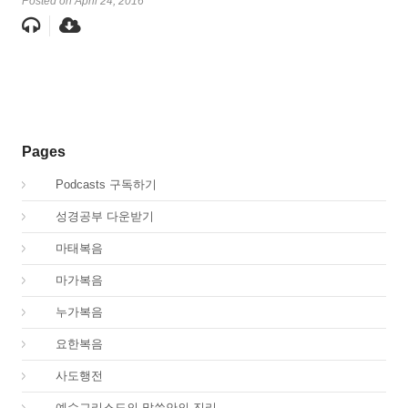
Posted on April 24, 2016
Pages
00.
Podcasts 구독하기
00.
성경공부 다운받기
40.
마태복음
41.
마가복음
42.
누가복음
43.
요한복음
44.
사도행전
44.
예수그리스도의 말씀안의 진리