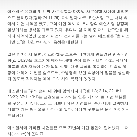
에스겔은 유다의 첫 번째 사로잡힘과 마지막 사로잡힘 사이에 바빌론
으로 끌려갔다(왕하 24:11-26). 다니엘과 사도 요한처럼 그는 나라 밖
에서 예언 사역을 했고, 그의 예언 역시 이 두사람의 예언처럼 상징과
환상이라는 방식을 따르고 있다. 유다나 열 지파 중 어느 한쪽만을 위
하여 사역하였던 포로기 이전의 선지자들과는 달리 에스겔은 “온 이스
라엘 집”을 향한 하나님의 음성을 대변한다.
넓은 의미에서 보면, 이스라엘을 그토록 비천하게 만들었던 민족적인
죄(겔 14:23)을 포로기에 태어난 세대 앞에 드러내 보여 주고, 국가적
회복과 압제자들에 대한 의의 실행, 다윗 왕국의 통치라는 민족적 영
광에 대하여 예언을 함으로써, 추방당해 있던 백성에게 믿음을 상실하
지 않도록 격려하는 데에 그의 사역 목적이 있었다.
에스겔서는 “주의 손이 내 위에 임하시더라.”(겔 1:3; 3:14, 22; 8:1;
33:22; 37:1; 40:1)는 표현으로 시작되는 일곱 가지의 큰 예언 부분들
로 구성되어 있다. 그리고 이보다 작은 예언들은 “주가 내게 말씀하시
기를”이라는 형식으로 나타내고 있다. 이러한 구분들은 문맥 자체에서
드러난다.
에스겔서에 기록된 사건들은 모두 21년의 기간 동안에 일어났다.—어
셔(Ussher)의 연대표