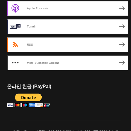
Apple Podcasts
TuneIn
RSS
More Subscribe Options
온라인 헌금 (PayPal)