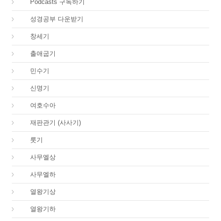
00.
Podcasts 구독하기
00.
성경공부 다운받기
01.
창세기
02.
출애굽기
04.
민수기
05.
신명기
06.
여호수아
07.
재판관기 (사사기)
08.
룻기
09.
사무엘상
10.
사무엘하
11.
열왕기상
12.
열왕기하