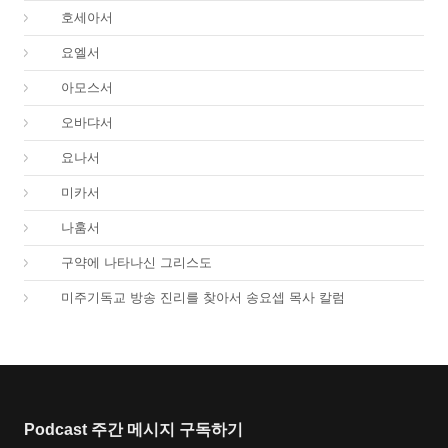
28.
호세아서
29.
요엘서
30.
아모스서
31.
오바댜서
32.
요나서
33.
미카서
34.
나훔서
67.
구약에 나타나신 그리스도
01.
미주기독교 방송 진리를 찾아서 송요셉 목사 칼럼
Podcast 주간 메시지 구독하기