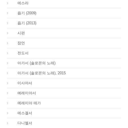
15.
에스라
18.
욥기 (2009)
18.
욥기 (2013)
19.
시편
20.
잠언
21.
전도서
22.
아가서 (솔로몬의 노래)
22.
아가서 (솔로몬의 노래), 2015
23.
이사야서
24.
예레미야서
25.
예레미야 애가
26.
에스겔서
27.
다니엘서