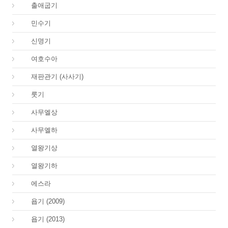
02.
출애굽기
04.
민수기
05.
신명기
06.
여호수아
07.
재판관기 (사사기)
08.
룻기
09.
사무엘상
10.
사무엘하
11.
열왕기상
12.
열왕기하
15.
에스라
18.
욥기 (2009)
18.
욥기 (2013)