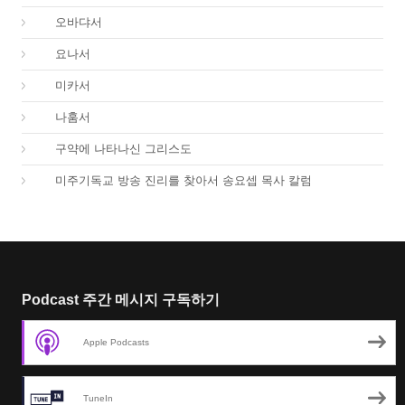
31.
오바댜서
32.
요나서
33.
미카서
34.
나훔서
67.
구약에 나타나신 그리스도
01.
미주기독교 방송 진리를 찾아서 송요셉 목사 칼럼
Podcast 주간 메시지 구독하기
Apple Podcasts
TuneIn