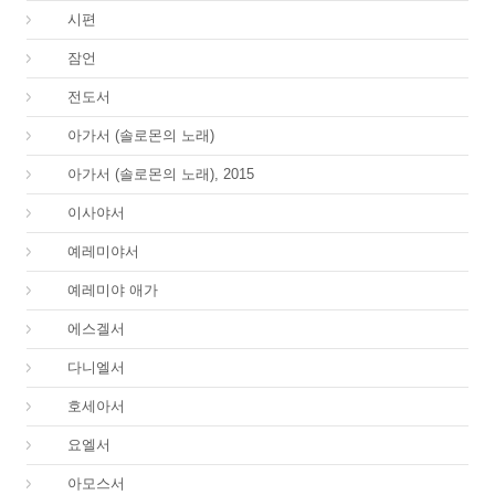
19.
시편
20.
잠언
21.
전도서
22.
아가서 (솔로몬의 노래)
22.
아가서 (솔로몬의 노래), 2015
23.
이사야서
24.
예레미야서
25.
예레미야 애가
26.
에스겔서
27.
다니엘서
28.
호세아서
29.
요엘서
30.
아모스서