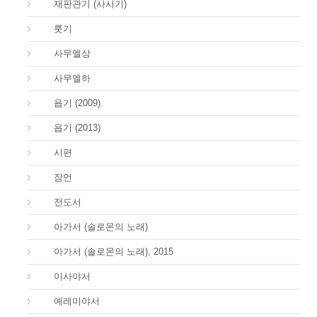
07.
재판관기 (사사기)
08.
룻기
09.
사무엘상
10.
사무엘하
18.
욥기 (2009)
18.
욥기 (2013)
19.
시편
20.
잠언
21.
전도서
22.
아가서 (솔로몬의 노래)
22.
아가서 (솔로몬의 노래), 2015
23.
이사야서
24.
예레미야서