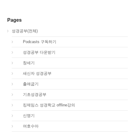
Pages
성경공부(전체)
00.
Podcasts 구독하기
00.
성경공부 다운받기
01.
창세기
02.
새신자 성경공부
02.
출애굽기
03.
기초성경공부
04.
킹제임스 성경학교 offline강의
05.
신명기
06.
여호수아