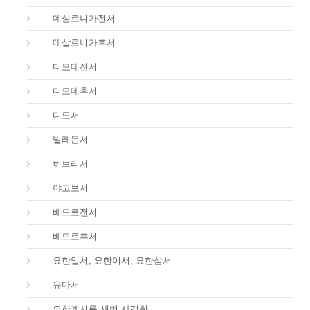
52.
데살로니가전서
53.
데살로니가후서
54.
디모데전서
55.
디모데후서
56.
디도서
57.
빌레몬서
58.
히브리서
59.
야고보서
60.
베드로전서
61.
베드로후서
62.
요한일서, 요한이서, 요한삼서
65.
유다서
66.
요한계시록 새벽 사경회