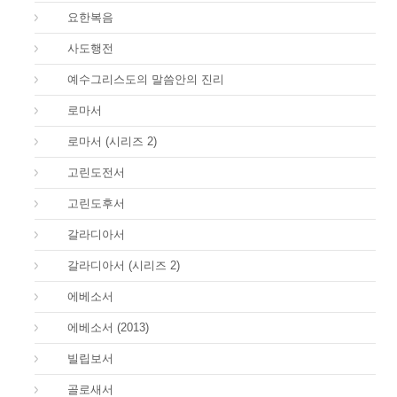
43.
요한복음
44.
사도행전
44.
예수그리스도의 말씀안의 진리
45.
로마서
45.
로마서 (시리즈 2)
46.
고린도전서
47.
고린도후서
48.
갈라디아서
48.
갈라디아서 (시리즈 2)
49.
에베소서
49.
에베소서 (2013)
50.
빌립보서
51.
골로새서