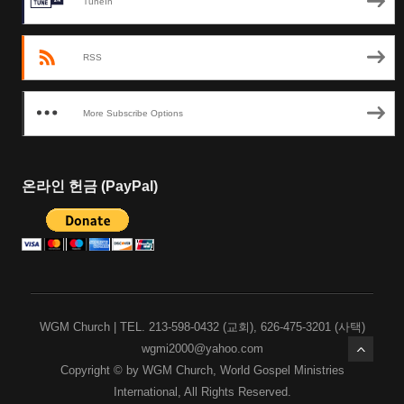
TuneIn
RSS
More Subscribe Options
온라인 헌금 (PayPal)
WGM Church | TEL. 213-598-0432 (교회), 626-475-3201 (사택)
wgmi2000@yahoo.com
Copyright © by WGM Church, World Gospel Ministries
International, All Rights Reserved.