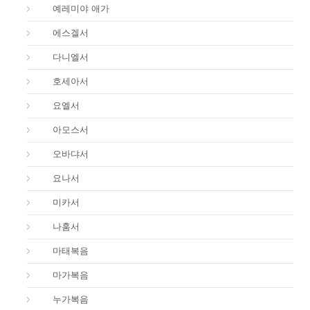
25.
예레미야 애가
26.
에스겔서
27.
다니엘서
28.
호세아서
29.
요엘서
30.
아모스서
31.
오바댜서
32.
요나서
33.
미카서
34.
나훔서
40.
마태복음
41.
마가복음
42.
누가복음