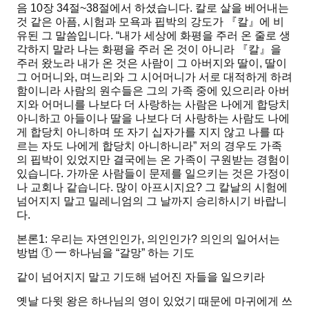
음 10장 34절~38절에서 하셨습니다. 칼로 살을 베어내는
것 같은 아픔, 시험과 모욕과 핍박의 강도가 『
칼
』에 비
유된 그 말씀입니다.
“내가 세상에 화평을 주러 온 줄로 생
각하지 말라 나는 화평을 주러 온 것이 아니라
『
칼
』
을
주러 왔노라 내가 온 것은 사람이 그 아버지와 딸이, 딸이
그 어머니와, 며느리와 그 시어머니가 서로 대적하게 하려
함이니라 사람의 원수들은 그의 가족 중에 있으리라 아버
지와 어머니를 나보다 더 사랑하는 사람은 나에게 합당치
아니하고 아들이나 딸을 나보다 더 사랑하는 사람도 나에
게 합당치 아니하며 또 자기 십자가를 지지 않고 나를 따
르는 자도 나에게 합당치 아니하니라”
저의 경우도 가족
의 핍박이 있었지만 결국에는 온 가족이 구원받는 경험이
있습니다. 가까운 사람들이 문제를 일으키는 것은 가정이
나 교회나 같습니다. 많이 아프시지요? 그 칼날의 시험에
넘어지지 말고 밀레니엄의 그 날까지 승리하시기 바랍니
다.
본론1: 우리는 자연인인가, 의인인가? 의인의 일어서는
방법
① ━ 하나님을 “갈망” 하는 기도
같이 넘어지지 말고 기도해 넘어진 자들을 일으키라
옛날 다윗 왕은 하나님의 영이 있었기 때문에 마귀에게 쓰