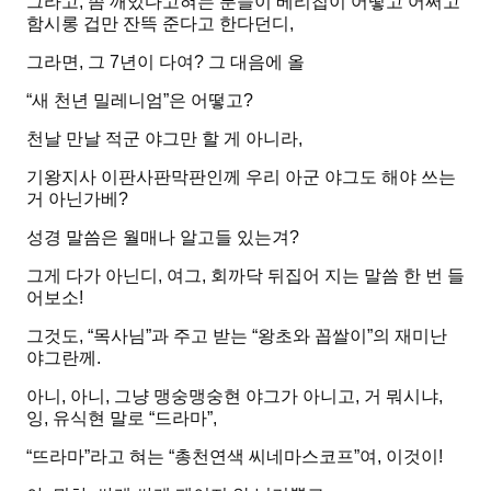
그라고, 좀 깨있다고혀는 분들이 베리칩이 어떻고 어쩌고
함시롱 겁만 잔뜩 준다고 한다던디,
그라면, 그 7년이 다여? 그 대음에 올
“새 천년 밀레니엄”
은 어떻고?
천날 만날 적군 야그만 할 게 아니라,
기왕지사 이판사판막판인께 우리 아군 야그도 해야 쓰는
거 아닌가베?
성경 말씀은 월매나 알고들 있는겨?
그게 다가 아닌디, 여그, 회까닥 뒤집어 지는 말씀 한 번 들
어보소!
그것도,
“목사님”
과 주고 받는
“왕초와 꼽쌀이”
의 재미난
야그란께.
아니, 아니, 그냥 맹숭맹숭현 야그가 아니고, 거 뭐시냐,
잉, 유식현 말로 “드라마”,
“뜨라마”라고 혀는 “총천연색 씨네마스코프”여, 이것이!