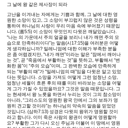
그 날에 왕 같은 제사장이 되라
고난을 이겨내는 자에게는 기쁨과 함께, 그 날에 대한 영
원한 소망이 있고, 그 소망이 부끄럽지 않은 것은 성령을
통하여 하나님의 사랑이 우리 마음 속에 부어졌기 때문입
니다. (롬5:5) 이 소망이 무엇인지 다윗은 깨달았습니다.
“나는 의 가운데서 주의 얼굴을 보리니 내가 깨면 주의 모
습으로 만족하리이다”
는 말씀(시17:15)을 여러분은 어떻
게 생각하십니까? 밀레니엄에 대한 이해가 부족한 분들
은 좀 어렵겠지만,
“내가 깨면”
이라는 말은
“잠에서 깨어나
는 것”
, 곧
“죽음에서 부활하는 것”
을 뜻하고, 부활해서
“변
화한 몸”
이
“주의 모습”
이며, 그 완벽한 모습에 만족하게
되는
“부활의 때”
가
“밀레니엄의 때”
임을 다윗은 알고 있었
다는 뜻입니다. 소망을 가져도 어떻게 그런 엄청난 소망,
엄청난 세월이 흐른 후의 때를 미리 바라보는 소망을 어떻
게 그가 가질 수 있었을까요? 그것은 말씀 때문입니다. 그
는 현세에서 왕 노릇을 하면서 누리는 것이 그의 참소망이
아니라,
“그리스도의 영원한 왕국 안에서 그의 보좌가 영
원히 견고할 것이라”
는
하나님의 약속의 말씀
을 믿었던
것입니다. (삼하7:13) 성경은 다윗의 왕위가 영원할 것이
라고 합니다. 이미 죽은 사람의 왕권이 어떻게 영원할까
요? 부활한 그가 다시 오신 주님과 더불어 이 땅에서 영원