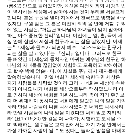
(롬8:2) 안으로 들어갔지만, 육신은 여전히 죄와 사망의 법
이 역사하는 세상에서 살아야 하는 것이 우리를 서글프게
합니다. 혼은 구원을 받아 지옥에서 천국으로 방향을 바꾸
었지만, 구원 받은 그 혼은 여전히 죄의 몸 안에 거할 수 밖
에 없는 사실은,
“거듭난 하나님의 자녀들이 잊지 말아야
하는 아주 중요한 진리”
입니다. 이전에는 영, 혼, 육이 세
상 안에 살면서 세상과 친구가 되는 삶을 살았지만, 이제
는
“그 세상과 원수가 되면서 예수 그리스도와는 친구가
되는 삶을 살고 있다”
는 『
진리
』입니다. 그러므로 친구
를 빼앗긴 이 세상의 통치자인 마귀는 예수님의 친구인 하
나님의 자녀들을 끊임없이 시험하고 모욕하고 박해하려
고 할 수 밖에 없습니다. 이 사실을 주님께서 제자들에게
말씀하셨습니다.
“만일 너희가 세상에 속한다면 세상은
자기 사람들을 사랑할 것이라 그러나 너희는 세상에 속한
자가 아니요 내가 너희를 세상으로부터 택하였느니라 이
로 인하여 세상이 너희를 미워하느니라 종이 자기 주인보
다 더 위대하지 못하다고 너희에게 일렀던 나의 말을 기억
하라 만일 사람들이 나를 박해하였다면 너희도 박해하리
라 만일 사람들이 나의 말을 지켰다면 너희 말도 지키리
라”
(요15:19,20) 한 걸음 더 나아가, 시험하고 모욕을 주
며 박해하는 원수들은 교회 안에서든 자기 가정 안에서든
가장 가까운 사람이 될 수도 있다는 놀라운 말씀을 마태복