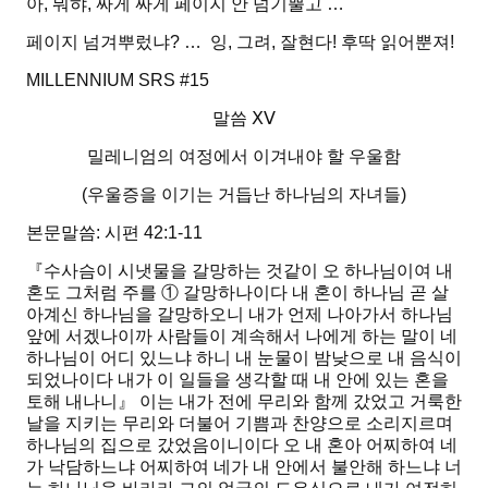
아, 뭐햐, 싸게 싸게 페이지 안 넘기뿔고 …
페이지 넘겨뿌렀냐? … 잉, 그려, 잘현다! 후딱 읽어뿐져!
MILLENNIUM SRS #15
말씀
ⅩⅤ
밀레니엄의 여정에서 이겨내야 할 우울함
(우울증을 이기는 거듭난 하나님의 자녀들)
본문말씀: 시편 42:1-11
『수사슴이 시냇물을 갈망하는 것같이 오 하나님이여 내
혼도 그처럼 주를 ①
갈망하나이다
내 혼이 하나님 곧 살
아계신 하나님을 갈망하오니 내가 언제 나아가서 하나님
앞에 서겠나이까 사람들이 계속해서 나에게 하는 말이 네
하나님이 어디 있느냐 하니 내 눈물이 밤낮으로 내 음식이
되었나이다 내가 이 일들을 생각할 때 내 안에 있는
혼을
토해 내나니
』 이는 내가 전에 무리와 함께 갔었고 거룩한
날을 지키는 무리와 더불어 기쁨과 찬양으로 소리지르며
하나님의 집으로 갔었음이니이다 오 내 혼아 어찌하여 네
가 낙담하느냐 어찌하여 네가 내 안에서 불안해 하느냐 너