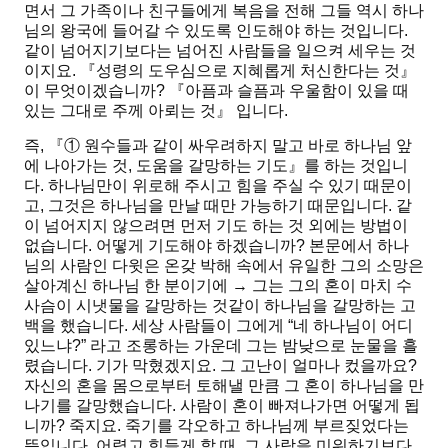
면서 그 가족이나 친구들에게 복음을 전해 그들 역시 하나
님의 왕국에 들어갈 수 있도록 인도해야 하는 것입니다.
같이 넘어지기보다는 넘어진 사람들을 일으켜 세우는 것
이지요. 『
성령의 도우심으로 지혜롭게 처신한다는 것
』
이 무엇이겠습니까? 『
아픔과 슬픔과 우울함이 있을 때
있는 그대로 주께 아뢰는 것
』 입니다.
즉, 『①
원수들과
같이 싸우려하지 말고 바로 하나님 앞
에 나아가는 것
,
도움을 갈망하는 기도
』를 하는 것입니
다. 하나님만이 위로해 주시고 힘을 주실 수 있기 때문이
고, 그것은 하나님을 만날 때만 가능하기 때문입니다. 같
이 넘어지지 않으려면 먼저 기도 하는 것 외에는 방법이
없습니다. 어떻게 기도해야 하겠습니까? 본문에서 하나
님의 사람인 다윗은 온갖 박해 속에서 유일한 그의 소망은
살아계신 하나님 한 분이기에 → 그는 그의 혼이 마치 수
사슴이 시냇물을 갈망하는 것같이 하나님을 갈망하는 고
백을 했습니다. 세상 사람들이 그에게 “네 하나님이 어디
있느냐?” 라고 조롱하는 가운데 그는 밤낮으로 눈물을 흘
렸습니다. 기가 막혔겠지요. 그 고난이 얼마나 컸을까요?
자신의 혼을 몸으로부터 토해낼 만큼 그 혼이 하나님을 만
나기를 갈망했습니다. 사람이 혼이 빠져나가면 어떻게 됩
니까? 죽지요. 죽기를 각오하고 하나님께 부르짖었다는
뜻입니다. 어렵고 힘들게 할 때, 그 사람을 미워하기보다