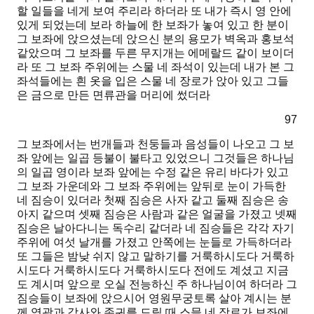
할 일들을 네게 보여 주리라 하더라 또 내가 즉시 영 안에
있게 되었는데 보라 하늘에 한
보좌
가 놓여 있고 한 분이
그 보좌에 앉으셨는데 앉으신 분의 용모가 벽옥과 홍보석
같았으며 그 보좌를 두른 무지개는 에메랄드 같이 보이더
라 또 그 보좌 주위에는
스물 네 좌석
이 있는데 내가 본 그
좌석들에는 흰 옷을 입은 스물 네 장로가 앉아 있고 그들
은 금으로 만든 면류관을 머리에 썼더라
97
그 보좌에서는 번개들과 천둥들과 음성들이 나오고 그 보
좌 앞에는
일곱 등불
이 불타고 있었으니 그것들은 하나님
의 일곱 영이라 보좌 앞에는 수정 같은
유리 바다
가 있고
그 보좌 가운데와 그 보좌 주위에는 앞뒤로 눈이 가득한
네 짐승
이 있더라 첫째 짐승은
사자
같고 둘째 짐승은
송
아지
같으며 셋째 짐승은
사람
과 같은 얼굴을 가졌고 넷째
짐승은 날아다니는
독수리
같더라 네 짐승들은 각각 자기
주위에 여섯 날개를 가졌고 안쪽에는 눈들로 가득하더라
또 그들은 밤낮 쉬지 않고 말하기를 거룩하시도다 거룩하
시도다 거룩하시도다 거룩하시도다 전에도 계셨고 지금
도 계시며 앞으로 오실 전능하신 주 하나님이여 하더라 그
짐승들이 보좌에 앉으시어 영원무궁토록 살아 계시는 분
께 영광과 감사와 존귀를 드릴 때 스믈 네 장로가 보좌에