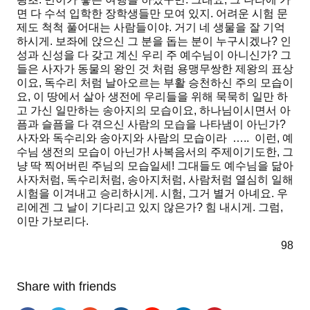
면 다 수석 입학한 장학생들만 모여 있지. 어려운 시험 문
제도 척척 풀어대는 사람들이야. 거기 네 생물을 잘 기억
하시게. 보좌에 앉으신 그 분을 돕는 분이 누구시겠나? 인
성과 신성을 다 갖고 계신 우리 주 예수님이 아니신가? 그
들은 사자가 동물의 왕인 것 처럼 용맹무쌍한 제왕의 표상
이요, 독수리 처럼 날아오르는 부활 승천하신 주의 모습이
요, 이 땅에서 살아 생전에 우리들을 위해 묵묵히 일만 하
고 가신 일만하는 송아지의 모습이요, 하나님이시면서 아
픔과 슬픔을 다 겪으신 사람의 모습을 나타냄이 아닌가?
사자와 독수리와 송아지와 사람의 모습이라 ….. 이런, 예
수님 생전의 모습이 아닌가! 사복음서의 주제이기도한, 그
냥 딱 찍어버린 주님의 모습일세! 그대들도 예수님을 닮아
사자처럼, 독수리처럼, 송아지처럼, 사람처럼 열심히 일해
시험을 이겨내고 승리하시게. 시험, 그거 별거 아녜요. 우
리에겐 그 날이 기다리고 있지 않은가? 힘 내시게. 그럼,
이만 가보리다.
98
Share with friends