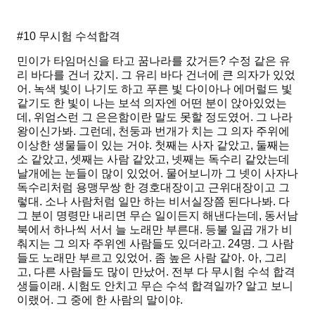
#10 무시험 수석합격
민이가 타임머신을 타고 꿈나라를 갔거든? 수정 같은 유
리 바다를 건너 갔지. 그 유리 바다 건너에 큰 의자가 있었
어. 녹색 빛이 나기도 하고 푸른 빛 다이아나 에머럴드 빛
같기도 한 빛이 나는 보석 의자엔 어떤 분이 앉아있었는
데, 위엄스런 그 은은함이란 말도 못할 정도였어. 그 나라
왕이신가봐. 그런데, 천둥과 번개가 치는 그 의자 주위에
이상한 생물들이 있는 거야. 첫째는 사자 같았고, 둘째는
소 같았고, 셋째는 사람 같았고, 넷째는 독수리 같았는데
날개에는 눈들이 많이 있었어. 물어보니까 그 넷이 사자나
독수리처럼 용맹무쌍 한 경호대장이고 근위대장이고 그
렇대. 소나 사람처럼 일만 하는 비서실장쯤 된다나봐. 다
그 분이 명령만 내리면 무슨 일이든지 해낸다는데, 동서남
북에서 하나씩 서서 늘 노래만 부른대. 등불 일곱 개가 비
춰지는 그 의자 주위엔 사람들도 있더라고. 24명. 그 사람
들도 노래만 부르고 있었어. 좀 높은 사람 같아. 아, 그리
고, 다른 사람들도 많이 만났어. 전부 다 무시험 수석 합격
생들이래. 시험도 안치고 무슨 수석 합격일까? 알고 보니
이랬어. 그 중에 한 사람의 말이야.