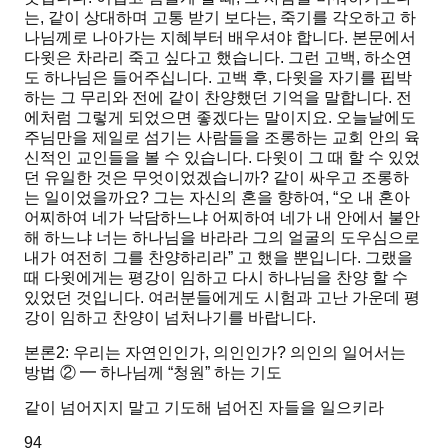
는, 같이 상대하며 고통 받기 보다는, 죽기를 각오하고 하
나님께로 나아가는 지혜부터 배우셔야 합니다. 본문에서
다윗은 차라리 죽고 싶다고 했습니다. 그런 고백, 하소연
도 하나님은 들어주십니다. 고백 후, 다윗을 자기를 핍박
하는 그 무리와 전에 같이 찬양했던 기억을 말합니다. 전
에처럼 그렇게 되었으면 좋겠다는 말이지요. 오늘날에도
주님만을 제일로 섬기는 사람들을 조롱하는 교회 안의 육
신적인 교인들을 볼 수 있습니다. 다윗이 그 때 할 수 있었
던 유일한 것은 무엇이었겠습니까? 같이 싸우고 조롱하
는 일이었을까요? 그는 자신의 혼을 향하여,
“오 내 혼아
어찌하여 네가 낙담하느냐 어찌하여 네가 내 안에서 불안
해 하느냐 너는 하나님을 바라라 그의 얼굴의 도우심으로
내가 여전히 그를 찬양하리라”
고 했을 뿐입니다. 그랬을
때 다윗에게는 평강이 임하고 다시 하나님을 찬양 할 수
있었던 것입니다. 여러분들에게도 시험과 고난 가운데 평
강이 임하고 찬양이 넘처나기를 바랍니다.
본론2: 우리는 자연인인가, 의인인가? 의인의 일어서는
방법
② ━ 하나님께 “청원” 하는 기도
같이 넘어지지 말고 기도해 넘어진 자들을 일으키라
94