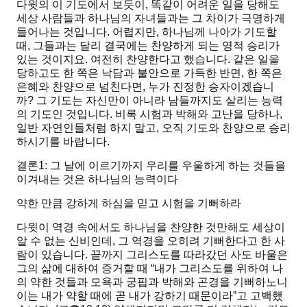
다윗의 이 기도에서 보듯이, 똑같이 어려운 일을 당해도
세상 사람들과 하나님의 자녀들과는 그 차이가 극명하게
들어나는 것입니다. 어렵지만, 하나님께 나아가 기도할
때, 그들과는 달리 결국에는 찬양하게 되는 영적 승리가
있는 것이지요. 여전히 찬양한다고 했습니다. 같은 일을
당하고도 한 쪽은 낙담과 불안으로 가득한 반면, 한 쪽은
은혜와 찬양으로 넘친다면, 누가 진정한 승자이겠습니
까? 그 기도는 자신만이 아니라 남들까지도 살리는 능력
의 기도인 것입니다. 비록 시험과 박해와 고난을 당하나,
일반 자연인들처럼 하지 말고, 오직 기도와 찬양으로 승리
하시기를 바랍니다.
결론1: 그 날에 이르기까지 우리를 우울하게 하는 것들을
이겨내는 것은 하나님의 능력이다
약한 만큼 강하게 하심을 믿고 시험을 기뻐하라
다윗이 역경 속에서도 하나님을 찬양한 것만해도 세상이
알 수 없는 신비인데, 그 역경을 오히려 기뻐한다고 한 사
람이 있습니다. 끝까지 그리스도를 따라갔던 사도 바울은
그의 삶에 대하여 증거할 때
“내가 그리스도를 위하여 나
의 약한 것들과 모욕과 궁핍과 박해와 곤경을 기뻐하노니
이는 내가 약할 때에 곧 내가 강하기 때문이라”
고 고백했