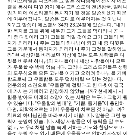
히 이스라엘을 다스리는 그 일은 하나님께서 선지자 에스
겔을 통하여 다윗 왕이 예수 그리스도의 천년왕국, 밀레니
엄의 때에 이스라엘의 통치자가 될 것을 말씀하셨기 때문
에 이루어집니다. 말씀은 그대로 이루어지는 것 아닙니
까? 그 말씀이 에스겔서 34장 23,24절에 있습니다.
“내가
한 목자를 그들 위에 세우면 그가 그들을 먹이리니 곧 나
의 종 다윗이라 그가 그들을 먹일 것이요 그가 그들의 목
자가 되리라 나 주는 그들의 하나님이 되고 내 종 다윗은
그들 가운데서 통치자가 되리라 나 주가 그것을 말하였노
라”
현 세상만을 바라보면 지상에 있는 모든 사람들은 다
윗을 비롯한 하나님의 자녀들이나 세상 사람들이나 모두
가 우울할 수 밖에 없습니다. 그러나 그리스도인들은 성령
의 도우심으로 모든 고난을 이기고 오히려 하나님을 기뻐
함으로써 그 우울함을 모두 떨쳐버릴 수 있는 것입니다.
전문의의 소견으로 “우울증”에 걸렸다고 한 다윗이 결국
에 가서는 기뻐하고 찬양하지 않았습니까? 현세에서 시
험을 받아도 미래의 소망이 있는 사람은 누구나 그렇게 될
수 있습니다.
“우울함의 반대”
인
“기쁨, 즐거움”
이 충만하
다면, 의학적으로는 이미 우울증이 치료된 것 아닙니까?
치료의 하나님만을 바라보시기 바랍니다. 말씀은 그런 능
력이 분명히 있습니다. 세상 사람들은 이 능력을 알 수도
없고, 또 우리처럼 말씀 속에 거하는 기도와 찬양으로 마
음껏 누릴 수도 없기 때문에 우울증으로 인하여 자살에 이