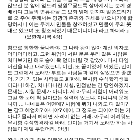
앉으신 분 앞에 엎드려 영원무궁토록 살아계시는 분께 경
배하며 그들의 면류관을 그 보좌 앞에 던지며 말씀드리기
를 오 주여 주께서는 영광과 존귀와 권세를 받으시기에 합
당하시니 이는 주께서 만물을 창조하셨고 만물이 주의 뜻
대로 있으며 또 창조되었기 때문이니이다 라고 하더라 』
(요한계시록 4장)
참으로 희한한 꿈나라야. 그 나라 왕이 앉아 계신 의자도
어마어마하고, 그런 위엄이 서린 분은 우리 같은 사람은
처다보기만 해도 숨이 콱 먿어버릴 것 같았어. 다시 타임
머신을 타고 내려왔는데, 이런, 또 꿈이었어! 어쨌든, 민이
도 그런데서 노래만 부르는 사람들과 같이 살았으면 좋겠
어. 거기 가 있는 사람들도 희한해. 무시험 수석합격생들
이라니! 하긴, 치나마나한 시험, 만점받는 건 당연하겠지.
문제는, 시험 문제가 아니야. 제 아무리 시험이 어려워도
그걸 한 눈에 척 알아보는 실력이 있느냐, 아니냐의 문제
니까 … 니네들은 어떤데? 시험에 뭐가 나와도 다 알아?
눈 감고 헤엄쳐? 아니야? 에이, 그 정도는 되어야 하는 거
아냐? 몰라서 헤메면 자격이 없는 거래. 아무리 어려워도
무시험 수석합격하길 바래. 민이는 거기서 노래만 하는 사
람들이 제일 부럽더라. 안녕!
왕초: 민이가 좋은 여행을 하셨구만. 그래요, 그 나라에 가