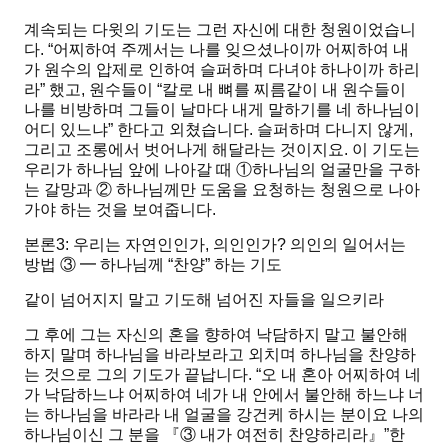
계속되는 다윗의 기도는 그런 자신에 대한 청원이었습니
다.
“어찌하여 주께서는 나를 잊으셨나이까 어찌하여 내
가 원수의 압제로 인하여 슬퍼하며 다녀야 하나이까 하리
라”
했고, 원수들이
“칼로 내 뼈를 찌름같이 내 원수들이
나를 비방하며 그들이 날마다 내게 말하기를 네 하나님이
어디 있느냐”
한다고 외쳤습니다. 슬퍼하며 다니지 않게,
그리고 조롱에서 벗어나게 해달라는 것이지요. 이 기도는
우리가 하나님 앞에 나아갈 때 ①하나님의 얼굴만을 구하
는
갈망
과 ② 하나님께만 도움을 요청하는
청원
으로 나아
가야 하는 것을 보여줍니다.
본론3: 우리는 자연인인가, 의인인가? 의인의 일어서는
방법
③ ━ 하나님께 “찬양” 하는 기도
같이 넘어지지 말고 기도해 넘어진 자들을 일으키라
그 후에 그는 자신의 혼을 향하여 낙담하지 말고 불안해
하지 말며 하나님을 바라보라고 외치며 하나님을 찬양하
는 것으로 그의 기도가 끝납니다. “오 내 혼아 어찌하여 네
가 낙담하느냐 어찌하여 네가 내 안에서 불안해 하느냐 너
는 하나님을 바라라 내 얼굴을 강건케 하시는 분이요 나의
하나님이신 그 분을 『③
내가 여전히 찬양하리라
』”한