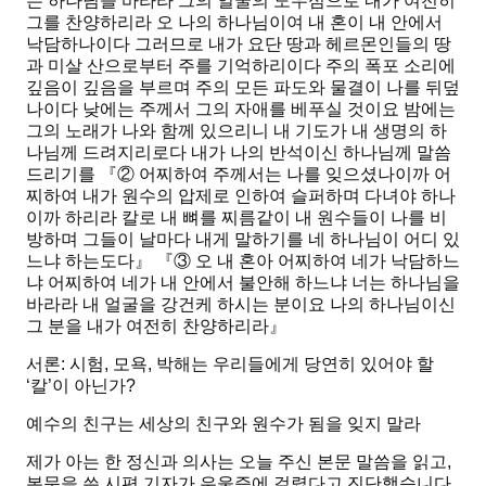
는 하나님을 바라라 그의 얼굴의 도우심으로 내가 여전히
그를 찬양하리라 오 나의 하나님이여 내 혼이 내 안에서
낙담하나이다 그러므로 내가 요단 땅과 헤르몬인들의 땅
과 미살 산으로부터 주를 기억하리이다 주의 폭포 소리에
깊음이 깊음을 부르며 주의 모든 파도와 물결이 나를 뒤덮
나이다 낮에는 주께서 그의 자애를 베푸실 것이요 밤에는
그의 노래가 나와 함께 있으리니 내 기도가 내 생명의 하
나님께 드려지리로다 내가 나의 반석이신 하나님께 말씀
드리기를 『②
어찌하여 주께서는 나를 잊으셨나이까 어
찌하여 내가 원수의 압제로 인하여 슬퍼하며 다녀야 하나
이까
하리라 칼로 내 뼈를 찌름같이 내 원수들이 나를 비
방하며 그들이 날마다 내게 말하기를 네 하나님이 어디 있
느냐 하는도다』 『③ 오 내 혼아 어찌하여 네가 낙담하느
냐 어찌하여 네가 내 안에서 불안해 하느냐 너는 하나님을
바라라 내 얼굴을 강건케 하시는 분이요 나의 하나님이신
그 분을
내가 여전히 찬양하리라
』
서론: 시험, 모욕, 박해는 우리들에게 당연히 있어야 할
‘칼’이 아닌가?
예수의 친구는 세상의 친구와 원수가 됨을 잊지 말라
제가 아는 한 정신과 의사는 오늘 주신 본문 말씀을 읽고,
본문을 쓴 시편 기자가 우울증에 걸렸다고 진단했습니다.