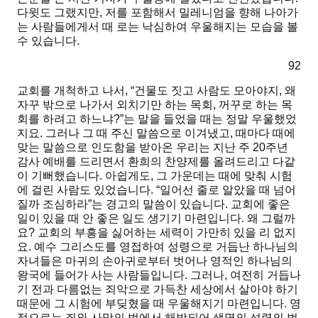
다윗도 그랬지만, 저를 포함해서 밀레니엄을 향해 나아가
는 사람들에게서 때 로는 낙심하여 우울해지는 모습을 볼
수 있습니다.
92
교회를 개척하고 나서, “건물도 짓고 사람도 모아야지, 왜
자꾸 밖으로 나가서 외치기만 하는 목회, 꺼꾸로 하는 목
회를 하려고 하느냐?”는 말을 들었을 때는 정말 우울했었
지요. 그러나 그 때 주신 말씀으로 이겨냈고, 때마다 때에
맞는 말씀으로 인도함을 받아온 우리는 지난 주 20주년
감사 예배를 드리면서 환희의 찬양제를 올려드리고 다같
이 기뻐했습니다. 아쉽게도, 그 가운데는 때에 맞춰 시험
에 걸린 사람도 있었습니다.
“일어선 줄로 알았을 때 넘어
질까 조심하라”
는 경고의 말씀이 있습니다. 교회에 좋은
일이 있을 때 안 좋은 일도 생기기 마련입니다. 왜 그럴까
요? 교회의 부흥을 싫어하는 세력이 가만히 있을 리 없지
요. 예수 그리스도를 영접하여 성령으로 거듭난 하나님의
자녀들은 마귀의 손아귀로부터 벗어나 영적인 하나님의
왕국에 들어가 사는 사람들입니다. 그러나, 여전히 거듭나
기 전과 다름없는 죄악으로 가득찬 세상에서 살아야 하기
때문에 그 시험에 부딪혔을 때 우울해지기 마련입니다. 영
적으로는 죄와 사망의 법에서 해방되어 생명의 성령의 법