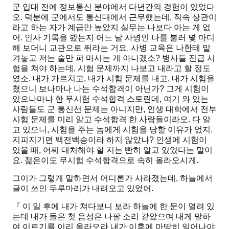
군 입대 전에 정보통신 분야에서 다년간의 경험이 있었다
오. 덕분에 군에서도 통신대에서 근무했는데, 직속 상관이
라고 하는 자가 계급만 높았지 실무는 나보다 아는 게 없
어. 인사 기록을 봤는지 어느 날 사병인 나를 불러 몇 마디
해 보더니 교관으로 뛰라는 거요. 사병 교육은 나한테 맡
겨놓고 저는 술만 퍼 마시는 게 아니겠소? 병사들 진급 시
험을 쳐야 하는데, 시험 문제까지 나보고 내라고 할 정도
였소. 내가 가르치고, 내가 시험 문제를 내고, 내가 시험을
쳤으니 보나마나 나는 수석합격이 아닌가? 그게 시험이
있으나마나 한 무시험 수석합격 스토린데, 여기 와 있는
사람들도 군 통신선 문제는 아니지만, 인생 대학에서 전부
시험 문제를 미리 알고 수석합격 한 사람들이라오. 다 알
고 있으니, 시험을 주는 놈에게 시험을 당할 이유가 없지.
지피지기면 백전백승이라 하지 않았나? 인생에 시험이
있을 때, 어찌 대처해야 할 지는 빤히 알고 있었다는 말이
요. 젊은이도 무시험 수석합격으로 속히 올라오시게.
그이가 그렇게 말하면서 어디론가 사라졌는데, 하늘에서
글이 쓰인 두루마리가 내려오고 있었어.
『 이 일 후에 내가 쳐다보니 보라 하늘에 한 문이 열려 있
는데 내가 들은 첫 음성은 나팔 소리 같았으며 내게 말하
여 이르기를 이리 올라오라 내가 이후에 마땅히 일어나야