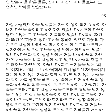
임 받는 사울 왕은 물론, 심지어 자신의 자녀들로부터도
엄청난 박해를 받았습니다.
93
가장 사랑했던 아들 압살롬은 자신이 왕이 되기 위하여 아
버지 다윗을 죽이려고 하기까지 했습니다. 시편에 다윗이
당한 수많은 그 고난들이 기록되어 있습니다. 특히 22편
과 69편은
“다윗이 당한 고난을 통하여 앞으로 다윗의 자
손으로 세상에 나타나실 메시야이신 예수 그리스도께서
십자가에서 받으실 고난을 성령 안에서 예언하신 말씀”
입니다. 다윗과 같이 성령 안에서 거듭 나 하나님의 자녀
가 된 사람들은 비록 세상에 살고 있으나, 사람의 혈통으
로 태어난
‘자연인’
이 아닙니다. 피로 씻기움을 받은
“의
인”
이지요. 우리는 『하나님께서 친히 낳으신 자녀들이기
때문에 믿지 않는 가족과 함께 살고, 또 믿지 않는 사람들
과 같이 사회 생활을 해도 → 삶 속에서 먼저 하나님의 왕
국과 하나님의 의를 구하는 것으로 인하여 → 가깝게는 가
족들로부터, 그리고 세상 사람들로부터도 핍박을 받지 않
을 수 없는 현실』을 받아들여야 합니다. 비록 그들이 가
족이나 친구, 또, 교인이라 할지라도 그런 상황 속에서는
영적으로 적대 관계에 있기 마련입니다. 그럴 때 거듭난
하나님의 자녀들은
성령의 도우심으로 지혜롭게 처신
하