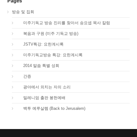
Pages
방송 및 집회
01.
미주기독교 방송 진리를 찾아서 송요셉 목사 칼럼
01.
복음과 구원 (미주 기독교 방송)
66.
JSTV특강: 요한계시록
66.
미주기독교방송 특강: 요한계시록
67.
2014 말씀 특별 성회
68.
간증
69.
광야에서 외치는 자의 소리
70.
밀레니엄 출판 봉헌예배
71.
백투 예루살렘 (Back to Jerusalem)