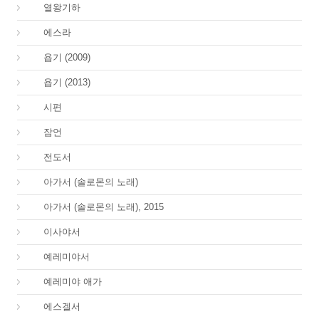
12.
열왕기하
15.
에스라
18.
욥기 (2009)
18.
욥기 (2013)
19.
시편
20.
잠언
21.
전도서
22.
아가서 (솔로몬의 노래)
22.
아가서 (솔로몬의 노래), 2015
23.
이사야서
24.
예레미야서
25.
예레미야 애가
26.
에스겔서