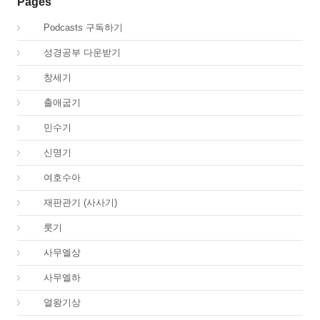
Pages
00.
Podcasts 구독하기
00.
성경공부 다운받기
01.
창세기
02.
출애굽기
04.
민수기
05.
신명기
06.
여호수아
07.
재판관기 (사사기)
08.
룻기
09.
사무엘상
10.
사무엘하
11.
열왕기상