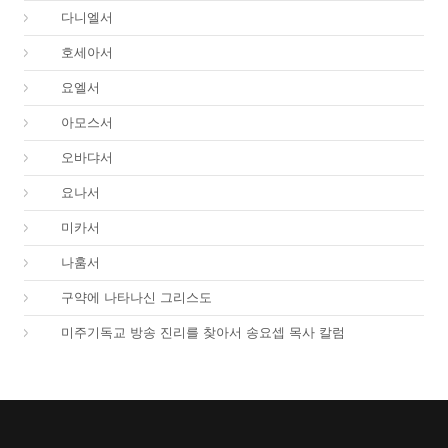
27.
다니엘서
28.
호세아서
29.
요엘서
30.
아모스서
31.
오바댜서
32.
요나서
33.
미카서
34.
나훔서
67.
구약에 나타나신 그리스도
01.
미주기독교 방송 진리를 찾아서 송요셉 목사 칼럼