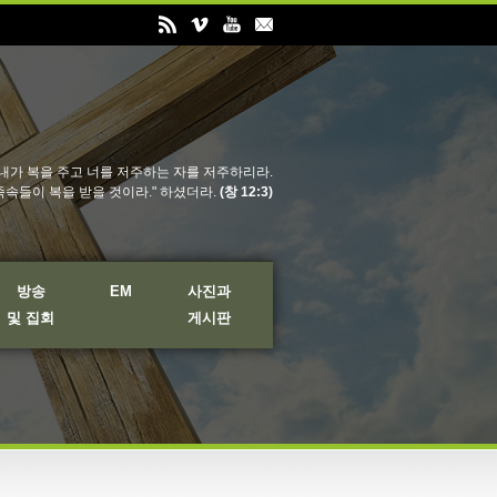
내가 복을 주고 너를 저주하는 자를 저주하리라.
족속들이 복을 받을 것이라." 하셨더라.
(창 12:3)
방송
EM
사진과
및 집회
게시판