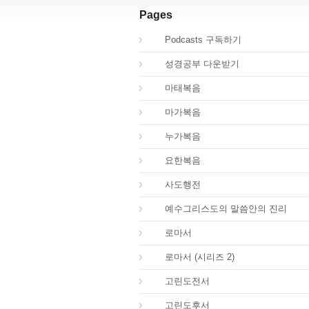
Pages
00.
Podcasts 구독하기
00.
성경공부 다운받기
40.
마태복음
41.
마가복음
42.
누가복음
43.
요한복음
44.
사도행전
44.
예수그리스도의 말씀안의 진리
45.
로마서
45.
로마서 (시리즈 2)
46.
고린도전서
47.
고린도후서