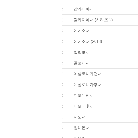
48.
갈라디아서
48.
갈라디아서 (시리즈 2)
49.
에베소서
49.
에베소서 (2013)
50.
빌립보서
51.
골로새서
52.
데살로니가전서
53.
데살로니가후서
54.
디모데전서
55.
디모데후서
56.
디도서
57.
빌레몬서