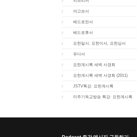
58.
히브리서
59.
야고보서
60.
베드로전서
61.
베드로후서
62.
요한일서, 요한이서, 요한삼서
65.
유다서
66.
요한계시록 새벽 사경회
66.
요한계시록 새벽 사경회 (2011)
66.
JSTV특강: 요한계시록
66.
미주기독교방송 특강: 요한계시록