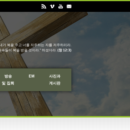
내가 복을 주고 너를 저주하는 자를 저주하리라.
족속들이 복을 받을 것이라." 하셨더라.
(창 12:3)
방송
EM
사진과
및 집회
게시판