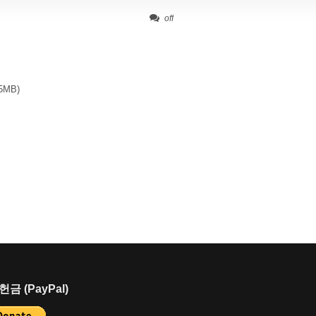
off
.5MB)
금 (PayPal)