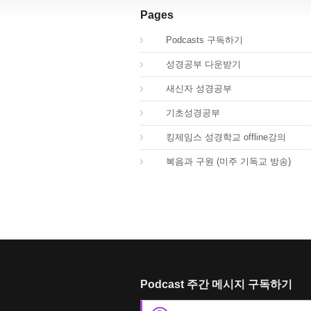
Pages
00.
Podcasts 구독하기
00.
성경공부 다운받기
02.
새신자 성경공부
03.
기초성경공부
04.
킹제임스 성경학교 offline강의
01.
복음과 구원 (미주 기독교 방송)
Podcast 주간 메시지 구독하기