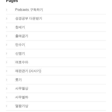
Pages
00.
Podcasts 구독하기
00.
성경공부 다운받기
01.
창세기
02.
출애굽기
04.
민수기
05.
신명기
06.
여호수아
07.
재판관기 (사사기)
08.
룻기
09.
사무엘상
10.
사무엘하
11.
열왕기상