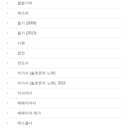
12.
열왕기하
15.
에스라
18.
욥기 (2009)
18.
욥기 (2013)
19.
시편
20.
잠언
21.
전도서
22.
아가서 (솔로몬의 노래)
22.
아가서 (솔로몬의 노래), 2015
23.
이사야서
24.
예레미야서
25.
예레미야 애가
26.
에스겔서