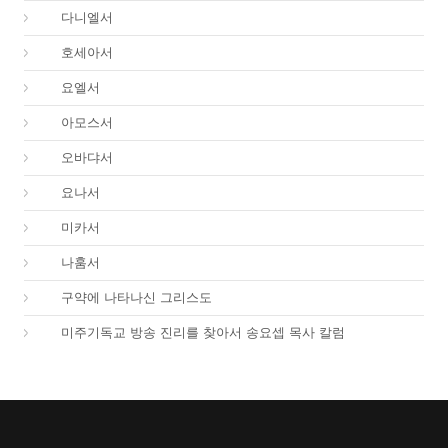
27.
다니엘서
28.
호세아서
29.
요엘서
30.
아모스서
31.
오바댜서
32.
요나서
33.
미카서
34.
나훔서
67.
구약에 나타나신 그리스도
01.
미주기독교 방송 진리를 찾아서 송요셉 목사 칼럼