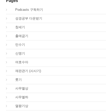
Pages
00.
Podcasts 구독하기
00.
성경공부 다운받기
01.
창세기
02.
출애굽기
04.
민수기
05.
신명기
06.
여호수아
07.
재판관기 (사사기)
08.
룻기
09.
사무엘상
10.
사무엘하
11.
열왕기상