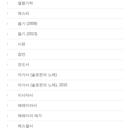
12.
열왕기하
15.
에스라
18.
욥기 (2009)
18.
욥기 (2013)
19.
시편
20.
잠언
21.
전도서
22.
아가서 (솔로몬의 노래)
22.
아가서 (솔로몬의 노래), 2015
23.
이사야서
24.
예레미야서
25.
예레미야 애가
26.
에스겔서