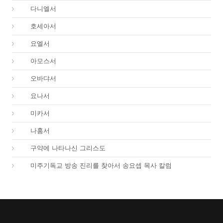
27.
다니엘서
28.
호세아서
29.
요엘서
30.
아모스서
31.
오바댜서
32.
요나서
33.
미카서
34.
나훔서
67.
구약에 나타나신 그리스도
01.
미주기독교 방송 진리를 찾아서 송요셉 목사 칼럼