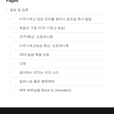
Pages
방송 및 집회
01.
미주기독교 방송 진리를 찾아서 송요셉 목사 칼럼
01.
복음과 구원 (미주 기독교 방송)
66.
JSTV특강: 요한계시록
66.
미주기독교방송 특강: 요한계시록
67.
2014 말씀 특별 성회
68.
간증
69.
광야에서 외치는 자의 소리
70.
밀레니엄 출판 봉헌예배
71.
백투 예루살렘 (Back to Jerusalem)