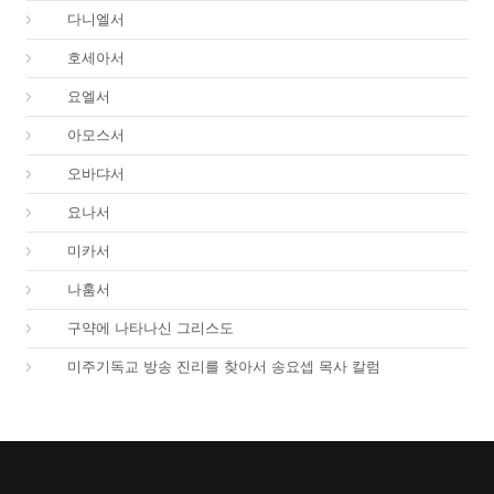
27.
다니엘서
28.
호세아서
29.
요엘서
30.
아모스서
31.
오바댜서
32.
요나서
33.
미카서
34.
나훔서
67.
구약에 나타나신 그리스도
01.
미주기독교 방송 진리를 찾아서 송요셉 목사 칼럼