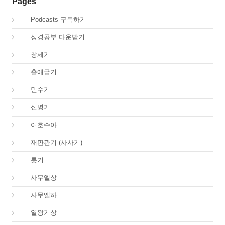
Pages
00.
Podcasts 구독하기
00.
성경공부 다운받기
01.
창세기
02.
출애굽기
04.
민수기
05.
신명기
06.
여호수아
07.
재판관기 (사사기)
08.
룻기
09.
사무엘상
10.
사무엘하
11.
열왕기상