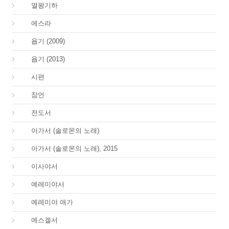
12.
열왕기하
15.
에스라
18.
욥기 (2009)
18.
욥기 (2013)
19.
시편
20.
잠언
21.
전도서
22.
아가서 (솔로몬의 노래)
22.
아가서 (솔로몬의 노래), 2015
23.
이사야서
24.
예레미야서
25.
예레미야 애가
26.
에스겔서