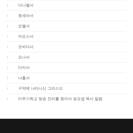
27.
다니엘서
28.
호세아서
29.
요엘서
30.
아모스서
31.
오바댜서
32.
요나서
33.
미카서
34.
나훔서
67.
구약에 나타나신 그리스도
01.
미주기독교 방송 진리를 찾아서 송요셉 목사 칼럼