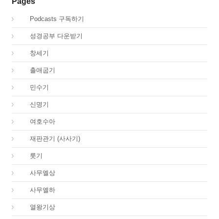
Pages
00.
Podcasts 구독하기
00.
성경공부 다운받기
01.
창세기
02.
출애굽기
04.
민수기
05.
신명기
06.
여호수아
07.
재판관기 (사사기)
08.
룻기
09.
사무엘상
10.
사무엘하
11.
열왕기상