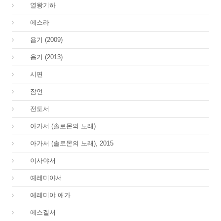
12.
열왕기하
15.
에스라
18.
욥기 (2009)
18.
욥기 (2013)
19.
시편
20.
잠언
21.
전도서
22.
아가서 (솔로몬의 노래)
22.
아가서 (솔로몬의 노래), 2015
23.
이사야서
24.
예레미야서
25.
예레미야 애가
26.
에스겔서