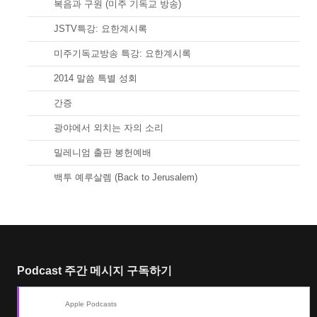
01.
복음과 구원 (미주 기독교 방송)
66.
JSTV특강: 요한계시록
66.
미주기독교방송 특강: 요한계시록
67.
2014 말씀 특별 성회
68.
간증
69.
광야에서 외치는 자의 소리
70.
밀레니엄 출판 봉헌예배
71.
백투 예루살렘 (Back to Jerusalem)
Podcast 주간 메시지 구독하기
Apple Podcasts