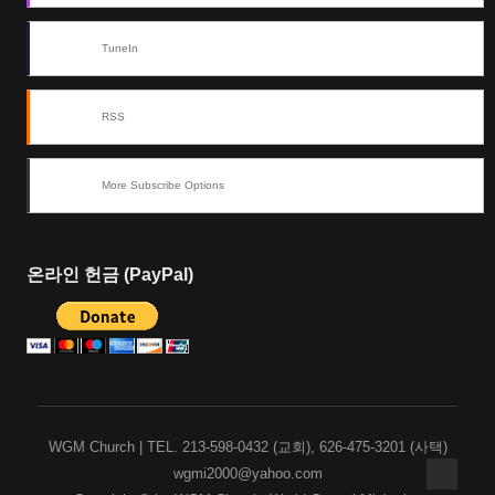
TuneIn
RSS
More Subscribe Options
온라인 헌금 (PayPal)
WGM Church | TEL. 213-598-0432 (교회), 626-475-3201 (사택)
wgmi2000@yahoo.com