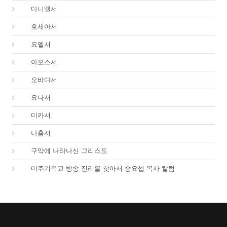
27.
다니엘서
28.
호세아서
29.
요엘서
30.
아모스서
31.
오바댜서
32.
요나서
33.
미카서
34.
나훔서
67.
구약에 나타나신 그리스도
01.
미주기독교 방송 진리를 찾아서 송요셉 목사 칼럼