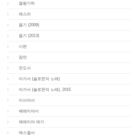
12.
열왕기하
15.
에스라
18.
욥기 (2009)
18.
욥기 (2013)
19.
시편
20.
잠언
21.
전도서
22.
아가서 (솔로몬의 노래)
22.
아가서 (솔로몬의 노래), 2015
23.
이사야서
24.
예레미야서
25.
예레미야 애가
26.
에스겔서