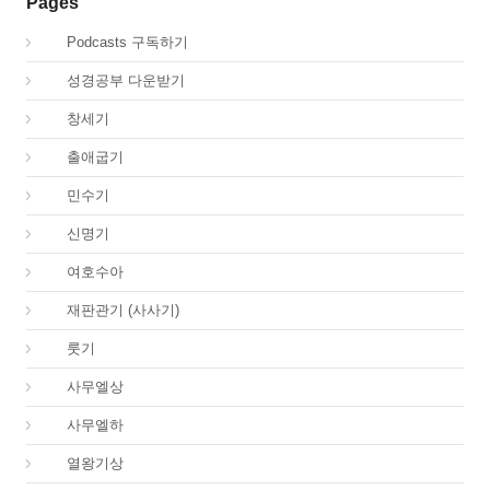
Pages
00.
Podcasts 구독하기
00.
성경공부 다운받기
01.
창세기
02.
출애굽기
04.
민수기
05.
신명기
06.
여호수아
07.
재판관기 (사사기)
08.
룻기
09.
사무엘상
10.
사무엘하
11.
열왕기상