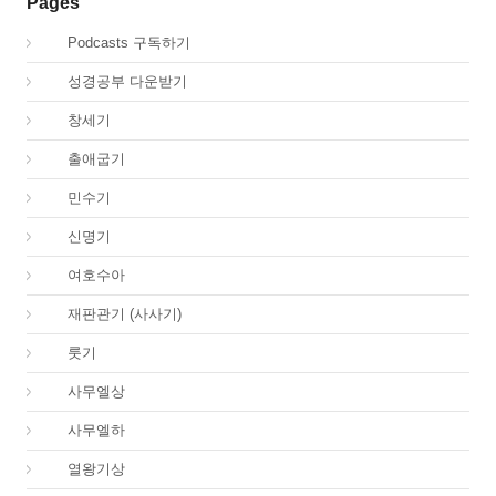
Pages
00.
Podcasts 구독하기
00.
성경공부 다운받기
01.
창세기
02.
출애굽기
04.
민수기
05.
신명기
06.
여호수아
07.
재판관기 (사사기)
08.
룻기
09.
사무엘상
10.
사무엘하
11.
열왕기상