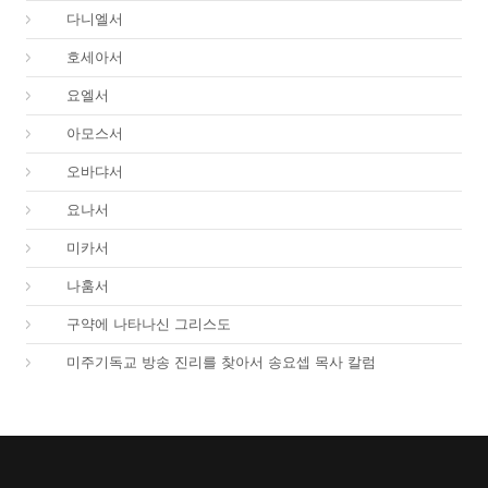
27.
다니엘서
28.
호세아서
29.
요엘서
30.
아모스서
31.
오바댜서
32.
요나서
33.
미카서
34.
나훔서
67.
구약에 나타나신 그리스도
01.
미주기독교 방송 진리를 찾아서 송요셉 목사 칼럼