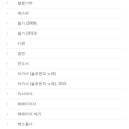
12.
열왕기하
15.
에스라
18.
욥기 (2009)
18.
욥기 (2013)
19.
시편
20.
잠언
21.
전도서
22.
아가서 (솔로몬의 노래)
22.
아가서 (솔로몬의 노래), 2015
23.
이사야서
24.
예레미야서
25.
예레미야 애가
26.
에스겔서