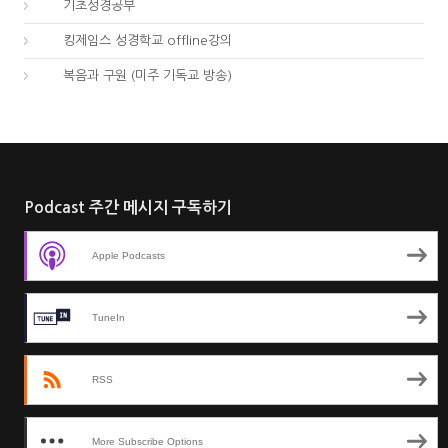
03.
기초성경공부
04.
킹제임스 성경학교 offline강의
01.
복음과 구원 (미주 기독교 방송)
Podcast 주간 메시지 구독하기
Apple Podcasts
TuneIn
RSS
More Subscribe Options