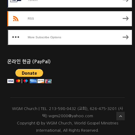
RSS
More Subscribe Options
온라인 헌금 (PayPal)
WGM Church | TEL. 213-598-0432 (교회), 626-475-3201 (사
택) wgmi2000@yahoo.com
Copyright © by WGM Church, World Gospel Ministries
International, All Rights Reserved.