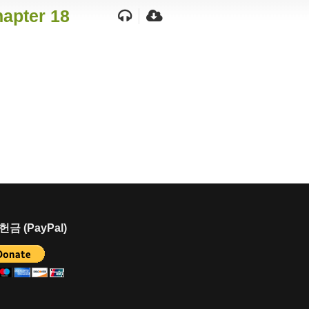
hapter 18
금 (PayPal)