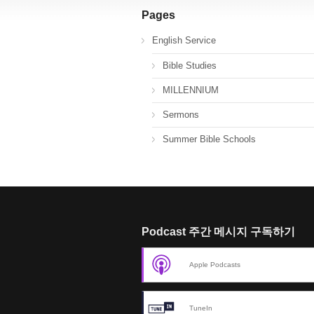
Pages
English Service
Bible Studies
MILLENNIUM
Sermons
Summer Bible Schools
Podcast 주간 메시지 구독하기
Apple Podcasts
TuneIn