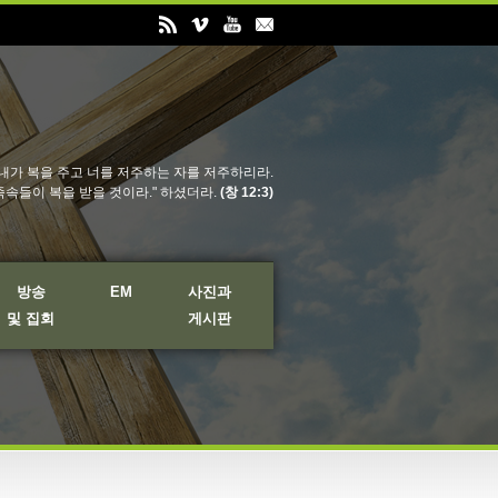
내가 복을 주고 너를 저주하는 자를 저주하리라.
족속들이 복을 받을 것이라." 하셨더라.
(창 12:3)
방송
EM
사진과
및 집회
게시판