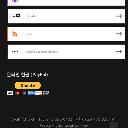
TuneIn
RSS
More Subscribe Options
온라인 헌금 (PayPal)
WGM Church | TEL. 213-598-0432 (교회), 626-475-3201 (사
택) wgmi2000@yahoo.com